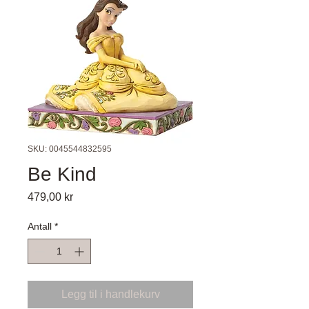
SKU: 0045544832595
Be Kind
Pris
479,00 kr
Antall
*
Legg til i handlekurv