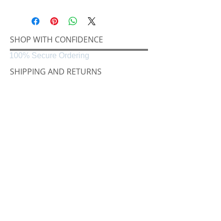
SHOP WITH CONFIDENCE
100% Secure Ordering
SHIPPING AND RETURNS
Shipping & Delivery
Easy Returns
CONNECT
Følg oss på
Black & White