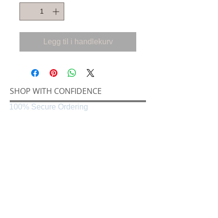
Legg til i handlekurv
SHOP WITH CONFIDENCE
100% Secure Ordering
SHIPPING AND RETURNS
Shipping & Delivery
Easy Returns
CONNECT
Følg oss på