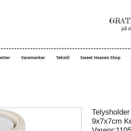
GRAT
på o
ietter
Varemerker
Tekstil
Sweet Heaven Shop
Telysholde
9x7x7cm K
Varenr:110