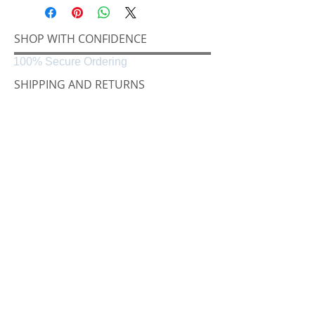
SHOP WITH CONFIDENCE
100% Secure Ordering
SHIPPING AND RETURNS
Shipping & Delivery
Easy Returns
CONNECT
Følg oss på
Black & White