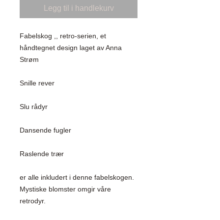
Legg til i handlekurv
Fabelskog ,, retro-serien, et 
håndtegnet design laget av Anna 
Strøm

Snille rever

Slu rådyr

Dansende fugler

Raslende trær

er alle inkludert i denne fabelskogen. 
Mystiske blomster omgir våre 
retrodyr.
