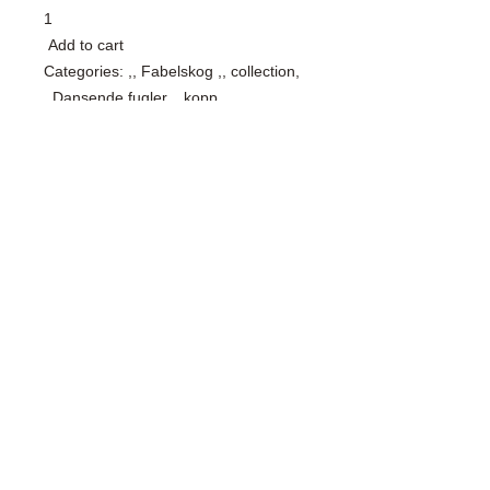
1

 Add to cart

Categories: ,, Fabelskog ,, collection, 
,,Dansende fugler,,, kopp.

Tags: 70- tales, bird, cup, exclusive 
porcelain, Fabelskog, fugel, gave, 
home decor, home design, illustration 
Anna Strøm, porcelain, present, retro, 
retro design, retro style, rose, tree.

DESCRIPTION  ADDITIONAL 
INFORMATION
SHOP WITH CONFIDENCE
100% Secure Ordering
SHIPPING AND RETURNS