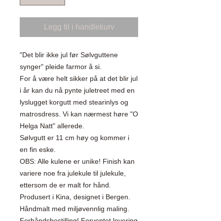
Legg til i handlekurv
"Det blir ikke jul før Sølvguttene
synger" pleide farmor å si.
For å være helt sikker på at det blir jul
i år kan du nå pynte juletreet med en
lyslugget korgutt med stearinlys og
matrosdress. Vi kan nærmest høre "O
Helga Natt" allerede.
Sølvgutt er 11 cm høy og kommer i
en fin eske.
OBS: Alle kulene er unike! Finish kan
variere noe fra julekule til julekule,
ettersom de er malt for hånd.
Produsert i Kina, designet i Bergen.
Håndmalt med miljøvennlig maling.
Forhåndsbestilling! Forventet levering