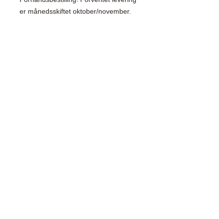
er månedsskiftet oktober/november.
SHOP WITH CONFIDENCE
100% Secure Ordering
SHIPPING AND RETURNS
Shipping & Delivery
Easy Returns
CONNECT
Følg oss på
Black & White