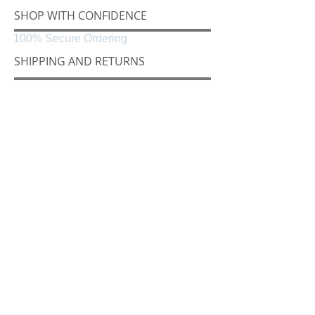
SHOP WITH CONFIDENCE
100% Secure Ordering
SHIPPING AND RETURNS
Shipping & Delivery
Easy Returns
CONNECT
Følg oss på
Black & White