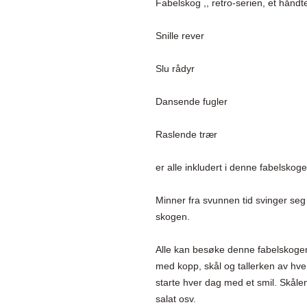
Fabelskog ,, retro-serien, et hånd
Snille rever

Slu rådyr

Dansende fugler

Raslende trær

er alle inkludert i denne fabelskog
Minner fra svunnen tid svinger se
skogen.

Alle kan besøke denne fabelskogen. 
med kopp, skål og tallerken av hver
starte hver dag med et smil. Skålene 
salat osv.
