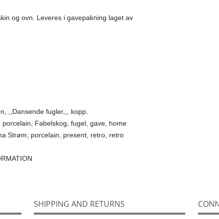
in og ovn. Leveres i gavepakning laget av 
on, ,,Dansende fugler,,, kopp.

ve porcelain, Fabelskog, fugel, gave, home 
a Strøm, porcelain, present, retro, retro 
FORMATION
SHIPPING AND RETURNS
CONN