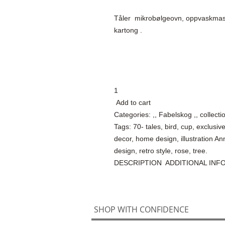
Tåler  mikrobølgeovn, oppvaskmask
kartong .

1

 Add to cart

Categories: ,, Fabelskog ,, collecti
Tags: 70- tales, bird, cup, exclusi
decor, home design, illustration Ann
design, retro style, rose, tree.

DESCRIPTION  ADDITIONAL IN
SHOP WITH CONFIDENCE