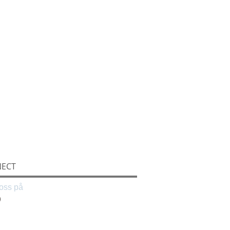
ECT
oss på