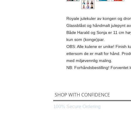
Royale julekuler av kongen og dro
Glassblåst og håndmalt julepynt a
Både Harald og Sonja er 11 cm høy
kun som (konge)par.
OBS: Alle kulene er unike! Finish kan
ettersom de er malt for hånd. Prod
med miljøvennlig maling.
NB: Forhåndsbestilling! Forventet
SHOP WITH CONFIDENCE
100% Secure Ordering