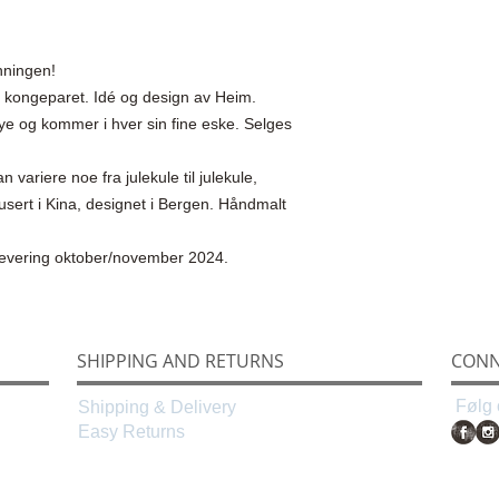
nningen!
v kongeparet. Idé og design av Heim.
e og kommer i hver sin fine eske. Selges
 variere noe fra julekule til julekule,
usert i Kina, designet i Bergen. Håndmalt
 levering oktober/november 2024.
SHIPPING AND RETURNS
CONN
Følg 
Shipping & Delivery
Easy Returns