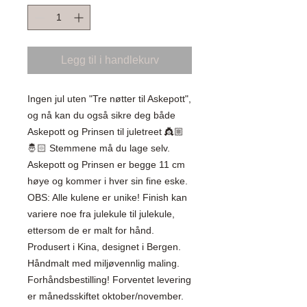
Legg til i handlekurv
Ingen jul uten "Tre nøtter til Askepott",
og nå kan du også sikre deg både
Askepott og Prinsen til juletreet 👸🏼
🤴🏻 Stemmene må du lage selv.
Askepott og Prinsen er begge 11 cm
høye og kommer i hver sin fine eske.
OBS: Alle kulene er unike! Finish kan
variere noe fra julekule til julekule,
ettersom de er malt for hånd.
Produsert i Kina, designet i Bergen.
Håndmalt med miljøvennlig maling.
Forhåndsbestilling! Forventet levering
er månedsskiftet oktober/november.