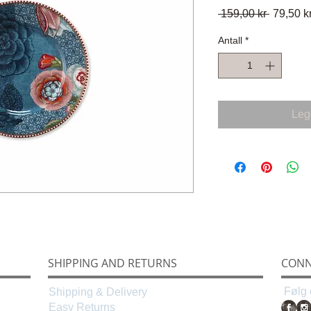
Vanlig
 159,00 kr 
79,50 k
pris
Antall
*
Legg
SHIPPING AND RETURNS
CONN
Følg 
Shipping & Delivery
Easy Returns